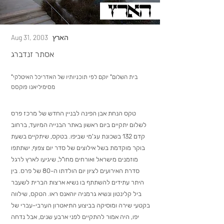
הארץ
Aug 31, 2003
אסתר זנדברג
"בית השלום" יוקם לפי תוכניותיו של האדריכל האיטלקי
מסימיליאנו פוקסס
טקס הנחת אבן הפינה לבניין החדש של מרכז פרס
לשלום יתקיים ביום ראשון באתר הבנייה המיועד, ברחוב
קדם 132 בשכונת עג'מי שביפו. בטקס, שיתקיים בשעת
בוקר מוקדמת בשל אילוצים של סדר יום צפוף, ישתתפו
מוזמנים מישראל ואורחים מחו"ל, שיגיעו לארץ לרגל
סדרת האירועים לציון יום הולדתו ה-80 של פרס. בין
היתר עתידים להשתתף בו נשיא ארצות הברית לשעבר
ביל קלינטון ונשיא גרמניה יוהאנס ראו. הטקס, שילווה
בקטעי שירה ומוסיקה בביצוע התיאטרון הערבי-עברי של
יפו, היה אמור להתקיים לפני ארבע שנים, אבל נדחה