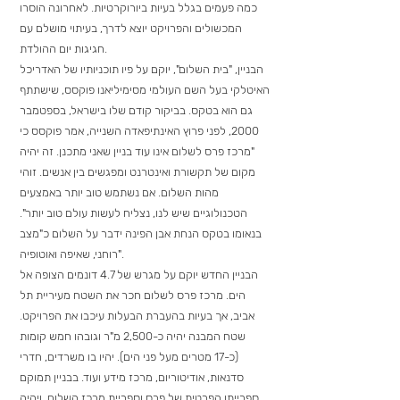
כמה פעמים בגלל בעיות ביורוקרטיות. לאחרונה הוסרו
המכשולים והפרויקט יוצא לדרך, בעיתוי מושלם עם
חגיגות יום ההולדת.
הבניין, "בית השלום", יוקם על פיו תוכניותיו של האדריכל
האיטלקי בעל השם העולמי מסימיליאנו פוקסס, שישתתף
גם הוא בטקס. בביקור קודם שלו בישראל, בספטמבר
2000, לפני פרוץ האינתיפאדה השנייה, אמר פוקסס כי
"מרכז פרס לשלום אינו עוד בניין שאני מתכנן. זה יהיה
מקום של תקשורת ואינטרנט ומפגשים בין אנשים. זוהי
מהות השלום. אם נשתמש טוב יותר באמצעים
הטכנולוגיים שיש לנו, נצליח לעשות עולם טוב יותר".
בנאומו בטקס הנחת אבן הפינה ידבר על השלום כ"מצב
רוחני, שאיפה ואוטופיה".
הבניין החדש יוקם על מגרש של 4.7 דונמים הצופה אל
הים. מרכז פרס לשלום חכר את השטח מעיריית תל
אביב, אך בעיות בהעברת הבעלות עיכבו את הפרויקט.
שטח המבנה יהיה כ-2,500 מ"ר וגובהו חמש קומות
(כ-17 מטרים מעל פני הים). יהיו בו משרדים, חדרי
סדנאות, אודיטוריום, מרכז מידע ועוד. בבניין תמוקם
ספרייתו הפרטית של פרס וספריית מרכז השלום, ויהיה