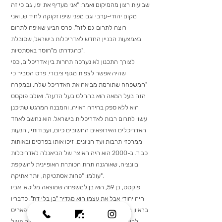
שביעות רצון מהמיקום ואמר: "אני מעדיף את יפו, גם כי זה
מקום יהודי-ערבי וגם מפני שיפו זקוקה לחידוש, ואני
רוצה לתרום גם לזה". פרס הביע שאיפה לתרום
באמצעות הבניין החדש לאדריכלות בישראל, שסובלת
כהגדרתו מ"חוסר באסתטיות".
לצורך התכנון לא נערכה תחרות בין אדריכלים, כפי
שהיה אפשר לצפות מגוף ציבורי. פרס הסביר כי
"המשפחה שתורמת מביאה את האדריכל שלה, ובמקרה
הזה בעל המאה הוא בהחלט בעל הדעה". ואולם פוקסס
הוא ללא ספק בחירה ראויה, והמבנה המרגש שתיכנן
עשוי לתרום רבות לאדריכלות בישראל. הוא נחשב לאחד
האדריכלים האירופאים החשובים כיום, ועבודותיו, הנעות
ממרכזי תרבות ועד חניונים, זיכו אותו בפרסים ובאותות
כבוד. ב-2000 הוא היה האוצר של הביאנלה לאדריכלות
בוונציה, שאורגנה תחת הכותרת האופיינית להשקפת
עולמו: "פחות אסתטיקה, יותר אתיקה".
פוקסס, בן 59, הוא בן למשפחה שמוצאה מליטא. אביו
היה יהודי אבל את עצמו הוא מגדיר "בן בלי דת", כדבריו
בראיון בביקור קודם בארץ. הוא מחלק את זמנו בין פאריס
לרומא, שם נמצאים משרדיו הראשיים. הוא היה פעיל