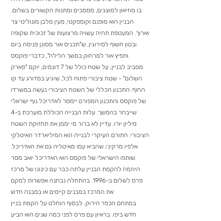
בו מוזיאון למוצגים, מסמכים ומתנות הקשורים בשלום.
הבניין הוא מופנם וקומפקטי, מעין מלבן מונוליטי צר
וארוך. המעטפת תהיה עשויה מרצועות של זכוכית שקופה
ובטון חשוף לסירוגין, ש"תכניס אור מסונן פנימה ביום
ותפיץ אור למרחוק במשך הלילה", כדברי פוקסס.
מסביב לבניין, על שטח כולל של 7 דונמים, יוקם "פארק
השלום" - שטח ציבורי פתוח לכל, שיגיע במדורג עד קו
החוף. התכנון הכללי של השטח הציבורי נעשה במשרדו
של פוקסס והתכנון המפורט יימסר לאדריכל נוף ישראלי
שייבחר בהמשך. עלות הבנייה הכוללת מוערכת ב-4
מיליון יורו. עדיין לא ברור מי יממן את תחזוקת השטח
הציבורי. התורם העיקרי לבנייה הוא המיליארדר האיטלקי
אלפיו מרקיני, שהביא עמו מאיטליה גם את האדריכל.
שותפו הישראלי של פוקסס הוא האדריכל יואב מסר.
היוזמה להקמת הבניין עלתה כבר עם כינונו של מרכז
פרס לשלום ב-1996. בהתחלה נבחנה אפשרות למקם
את המרכז במבנים קיימים או במבנה חדש
במתחם הכפר הירוק. לבסוף הוחלט על הקמת בניין
חדש ביפו. בראיון עם פרס לפני כמה שנים הוא הביע